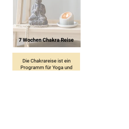
7 Wochen Chakra Reise
Die Chakrareise ist ein
Programm für Yoga und
persönliche
Weiterentwicklung.
Jedes Chakra steht für
bestimmte Lebensthemen
(z.B. Selbstvertrauen,
Kommunikation,
Lebensfreude, Intuition),
die du mit Yoga und
Ansätzen aus der