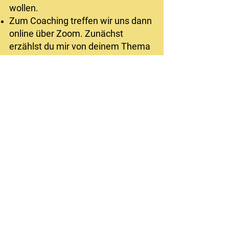
wollen.
Zum Coaching treffen wir uns dann
online über Zoom. Zunächst
erzählst du mir von deinem Thema
und wir vereinbaren ein
gemeinsames Sitzungsziel.
Während der Coachingeinheit
unterstütze ich dich mit gezielten
Fragen und Methoden auf dem
Weg zum Ziel. Somit kannst du
dich zu jederzeit, voll und ganz auf
dich und deine Lösung
konzentrieren.
Bei Bedarf gebe ich dir auch
Übungen und Tools an die Hand,
die du alleine umsetzen kannst.